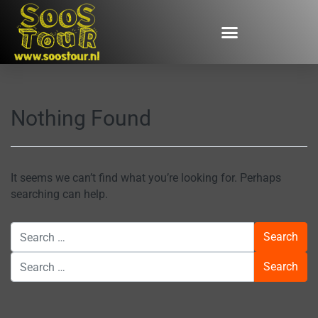
Nothing Found
It seems we can’t find what you’re looking for. Perhaps
searching can help.