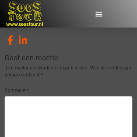
Geef een reactie
Je e-mailadres wordt niet gepubliceerd.
Vereiste velden zijn
gemarkeerd met
*
Comment
*